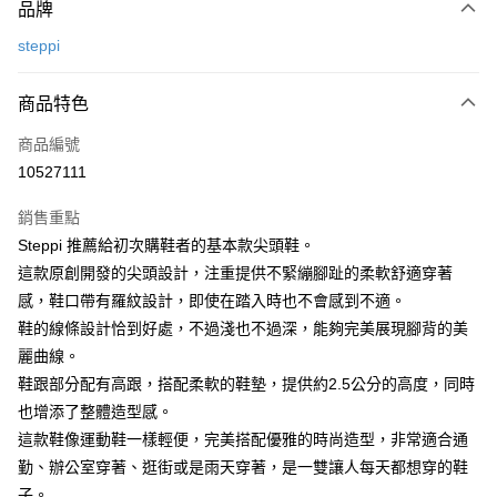
品牌
信用卡一次付款
steppi
信用卡分期付款
3 期 0 利率 每期
NT$993
21家銀行
商品特色
6 期 0 利率 每期
NT$496
21家銀行
合作金庫商業銀行
第一商業銀行
商品編號
華南商業銀行
彰化商業銀行
合作金庫商業銀行
第一商業銀行
10527111
上海商業儲蓄銀行
台北富邦商業銀行
運送方式
華南商業銀行
彰化商業銀行
國泰世華商業銀行
兆豐國際商業銀行
上海商業儲蓄銀行
台北富邦商業銀行
銷售重點
黑貓宅急便
臺灣中小企業銀行
台中商業銀行
國泰世華商業銀行
兆豐國際商業銀行
Steppi 推薦給初次購鞋者的基本款尖頭鞋。
匯豐（台灣）商業銀行
華泰商業銀行
每筆NT$140，滿NT$3,000(含以上)免運費
臺灣中小企業銀行
台中商業銀行
這款原創開發的尖頭設計，注重提供不緊繃腳趾的柔軟舒適穿著
聯邦商業銀行
遠東國際商業銀行
匯豐（台灣）商業銀行
華泰商業銀行
元大商業銀行
永豐商業銀行
感，鞋口帶有羅紋設計，即使在踏入時也不會感到不適。
聯邦商業銀行
遠東國際商業銀行
玉山商業銀行
星展（台灣）商業銀行
鞋的線條設計恰到好處，不過淺也不過深，能夠完美展現腳背的美
元大商業銀行
永豐商業銀行
台新國際商業銀行
中國信託商業銀行
玉山商業銀行
星展（台灣）商業銀行
麗曲線。
台灣樂天信用卡公司
台新國際商業銀行
中國信託商業銀行
鞋跟部分配有高跟，搭配柔軟的鞋墊，提供約2.5公分的高度，同時
台灣樂天信用卡公司
也增添了整體造型感。
這款鞋像運動鞋一樣輕便，完美搭配優雅的時尚造型，非常適合通
勤、辦公室穿著、逛街或是雨天穿著，是一雙讓人每天都想穿的鞋
子。