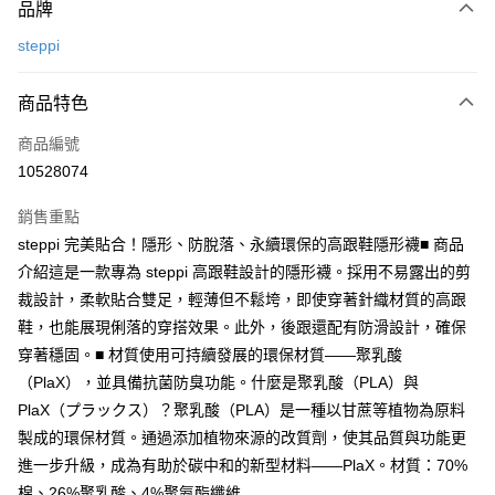
品牌
信用卡一次付款
steppi
信用卡分期付款
3 期 0 利率 每期
NT$93
21家銀行
商品特色
6 期 0 利率 每期
NT$46
21家銀行
合作金庫商業銀行
第一商業銀行
商品編號
華南商業銀行
彰化商業銀行
合作金庫商業銀行
第一商業銀行
10528074
上海商業儲蓄銀行
台北富邦商業銀行
運送方式
華南商業銀行
彰化商業銀行
國泰世華商業銀行
兆豐國際商業銀行
上海商業儲蓄銀行
台北富邦商業銀行
銷售重點
黑貓宅急便
臺灣中小企業銀行
台中商業銀行
國泰世華商業銀行
兆豐國際商業銀行
steppi 完美貼合！隱形、防脫落、永續環保的高跟鞋隱形襪■ 商品
匯豐（台灣）商業銀行
華泰商業銀行
每筆NT$140，滿NT$3,000(含以上)免運費
臺灣中小企業銀行
台中商業銀行
介紹這是一款專為 steppi 高跟鞋設計的隱形襪。採用不易露出的剪
聯邦商業銀行
遠東國際商業銀行
匯豐（台灣）商業銀行
華泰商業銀行
元大商業銀行
永豐商業銀行
裁設計，柔軟貼合雙足，輕薄但不鬆垮，即使穿著針織材質的高跟
聯邦商業銀行
遠東國際商業銀行
玉山商業銀行
星展（台灣）商業銀行
鞋，也能展現俐落的穿搭效果。此外，後跟還配有防滑設計，確保
元大商業銀行
永豐商業銀行
台新國際商業銀行
中國信託商業銀行
玉山商業銀行
星展（台灣）商業銀行
穿著穩固。■ 材質使用可持續發展的環保材質——聚乳酸
台灣樂天信用卡公司
台新國際商業銀行
中國信託商業銀行
（PlaX），並具備抗菌防臭功能。什麼是聚乳酸（PLA）與
台灣樂天信用卡公司
PlaX（プラックス）？聚乳酸（PLA）是一種以甘蔗等植物為原料
製成的環保材質。通過添加植物來源的改質劑，使其品質與功能更
進一步升級，成為有助於碳中和的新型材料——PlaX。材質：70%
棉、26%聚乳酸、4%聚氨酯纖維