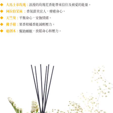
◆
大馬士革玫瑰：
浪漫的玫瑰花香能帶來信任及被愛的能量。
◆
阿拉伯茉莉
香氣甜美宜人，療癒身心。
：
天竺葵
◆
平衡身心，安撫情緒。
：
佛手柑
◆
果香柑橘香能減輕壓力。
：
癒創木
◆
，放鬆身心和壓力。
：
幫助睡眠