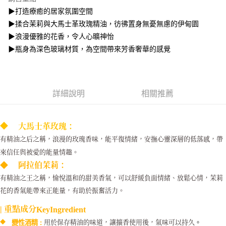
6 期 0 利率 每期
NT$296
21家銀行
合作金庫商業銀行
第一商業銀行
▶打造療癒的居家氛圍空間
華南商業銀行
彰化商業銀行
合作金庫商業銀行
第一商業銀行
▶揉合茉莉與大馬士革玫瑰精油，彷彿置身無憂無慮的伊甸園
上海商業儲蓄銀行
台北富邦商業銀行
運送方式
華南商業銀行
彰化商業銀行
國泰世華商業銀行
兆豐國際商業銀行
▶浪漫優雅的花香，令人心曠神怡
上海商業儲蓄銀行
台北富邦商業銀行
黑貓宅急便
臺灣中小企業銀行
台中商業銀行
▶瓶身為深色玻璃材質，為空間帶來芳香奢華的感覺
國泰世華商業銀行
兆豐國際商業銀行
匯豐（台灣）商業銀行
華泰商業銀行
每筆NT$140，滿NT$3,000(含以上)免運費
臺灣中小企業銀行
台中商業銀行
聯邦商業銀行
遠東國際商業銀行
匯豐（台灣）商業銀行
華泰商業銀行
元大商業銀行
永豐商業銀行
聯邦商業銀行
遠東國際商業銀行
玉山商業銀行
星展（台灣）商業銀行
元大商業銀行
永豐商業銀行
詳細說明
相關推薦
台新國際商業銀行
中國信託商業銀行
玉山商業銀行
星展（台灣）商業銀行
台灣樂天信用卡公司
台新國際商業銀行
中國信託商業銀行
台灣樂天信用卡公司
◆
大馬士革玫瑰
：
有精油之后之稱，浪漫的玫瑰香味，
能平復情緒，安撫心靈深層的低落感
，帶
來信任與被愛的能量情趣。
◆
阿拉伯茉莉
：
有精油之王之稱，愉悅溫和的甜美香氣，可以舒緩負面情緒、放鬆心情，茉莉
花的香氣能帶來正能量，有助於振奮活力。
|
重點成分
KeyIngredient
用於保存精油的味道，讓擴香使用後，氣味可以持久
。
◆
變性酒精 :