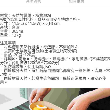
詳細說明
相關推薦
材質：天然竹纖維、植物澱粉
*顏色為無毒性色粉，食品器皿安全檢驗合格。
尺寸：11.5(L) x 11.5(W) x 6(H) cm
產地：台灣
容量：365ml
重量：137g
注意事項
．材料使用天然竹纖維，零塑膠，不添加PLA
．丟棄於土壤掩埋可分解(土壤微生物可分解)
．耐熱 -20度~120度
．烤箱❌、電鍋❌、洗碗機✅、烘碗機✅、家用微波✅(不建議超3
分鐘；商用微波1200W不超過2分)
．無防漏效果，使用時請小心
．由於成分天然，每批商品自然顏色都會有一些色差，皆屬正常
現象。
．由於材質天然，若發生染色問題，屬於正常現象，請安心使
用。