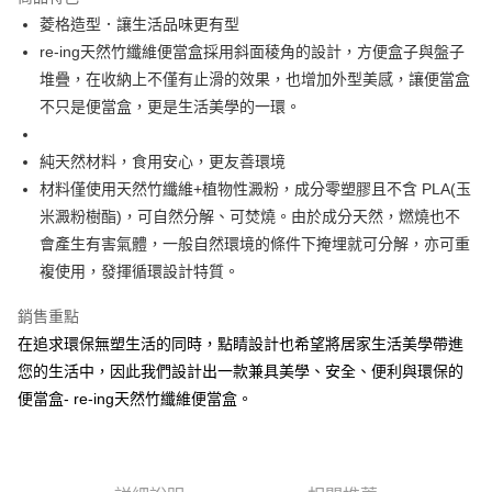
6 期 0 利率 每期
NT$75
21家銀行
合作金庫商業銀行
第一商業銀行
菱格造型．讓生活品味更有型
華南商業銀行
彰化商業銀行
合作金庫商業銀行
第一商業銀行
re-ing天然竹纖維便當盒採用斜面稜角的設計，方便盒子與盤子
上海商業儲蓄銀行
台北富邦商業銀行
運送方式
華南商業銀行
彰化商業銀行
國泰世華商業銀行
兆豐國際商業銀行
堆疊，在收納上不僅有止滑的效果，也增加外型美感，讓便當盒
上海商業儲蓄銀行
台北富邦商業銀行
黑貓宅急便
臺灣中小企業銀行
台中商業銀行
不只是便當盒，更是生活美學的一環。
國泰世華商業銀行
兆豐國際商業銀行
匯豐（台灣）商業銀行
華泰商業銀行
每筆NT$140，滿NT$3,000(含以上)免運費
臺灣中小企業銀行
台中商業銀行
聯邦商業銀行
遠東國際商業銀行
匯豐（台灣）商業銀行
華泰商業銀行
純天然材料，食用安心，更友善環境
元大商業銀行
永豐商業銀行
聯邦商業銀行
遠東國際商業銀行
材料僅使用天然竹纖維+植物性澱粉，成分零塑膠且不含 PLA(玉
玉山商業銀行
星展（台灣）商業銀行
元大商業銀行
永豐商業銀行
米澱粉樹酯)，可自然分解、可焚燒。由於成分天然，燃燒也不
台新國際商業銀行
中國信託商業銀行
玉山商業銀行
星展（台灣）商業銀行
台灣樂天信用卡公司
會產生有害氣體，一般自然環境的條件下掩埋就可分解，亦可重
台新國際商業銀行
中國信託商業銀行
複使用，發揮循環設計特質。
台灣樂天信用卡公司
銷售重點
在追求環保無塑生活的同時，點睛設計也希望將居家生活美學帶進
您的生活中，因此我們設計出一款兼具美學、安全、便利與環保的
便當盒- re-ing天然竹纖維便當盒。