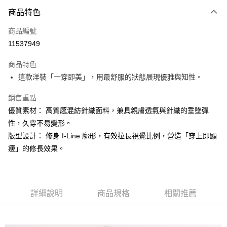
運送方式
商品特色
黑貓宅急便
每筆NT$140，滿NT$3,000(含以上)免運費
商品編號
11537949
商品特色
這款洋裝「一穿即美」，用最舒服的狀態展現優雅與知性。
銷售重點
優質素材： 高質感混紡針織面料，兼具親膚透氣與針織的垂墜彈
性，久穿不易變形。
版型設計： 修身 I-Line 廓形，有效拉長視覺比例，營造「穿上即顯
瘦」的修長效果。
詳細說明
商品規格
相關推薦