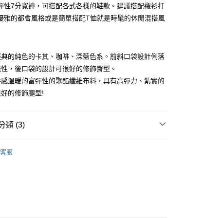
華商業銀行
兆豐國際商業銀行
彈性7分寬褲，可搭配各式各樣的鞋款。建議搭配襯衫打
業儲蓄銀行
台北富邦商業銀行
小企業銀行
台中商業銀行
優雅的都會風格或是簡單搭配T恤就是時髦的休閒混搭風
華商業銀行
兆豐國際商業銀行
便
台灣）商業銀行
華泰商業銀行
小企業銀行
台中商業銀行
40，滿NT$3,000(含以上)免運費
業銀行
遠東國際商業銀行
台灣）商業銀行
華泰商業銀行
業銀行
永豐商業銀行
業銀行
遠東國際商業銀行
業銀行
星展（台灣）商業銀行
經典的純色的卡其、咖啡、深藍色系。前斜口袋設計俐落
業銀行
永豐商業銀行
際商業銀行
中國信託商業銀行
能性，後口袋的設計可很好的修飾臀型。
業銀行
星展（台灣）商業銀行
天信用卡公司
際商業銀行
中國信託商業銀行
手感溫暖的富彈性的聚酯纖維布料，具有高彈力、紮實的
天信用卡公司
好的修飾腿型!
類 (3)
26SS春夏新品
客服
下著