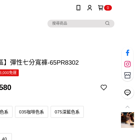
0
】彈性七分寬褲-65PR8302
3,000免運
580
其色系
035咖啡色系
075深藍色系
40