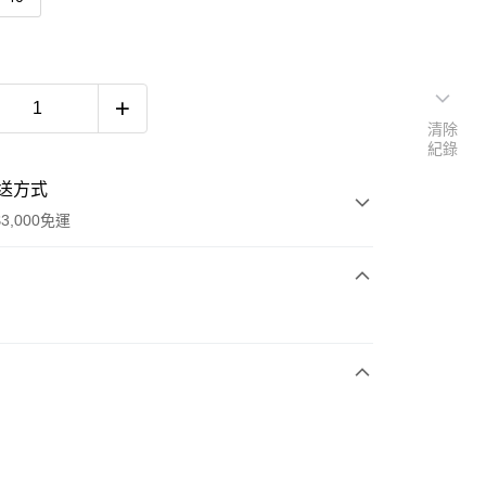
清除
紀錄
送方式
3,000免運
次付款
期付款
0 利率 每期
NT$2,193
21家銀行
0 利率 每期
NT$1,096
21家銀行
庫商業銀行
第一商業銀行
業銀行
彰化商業銀行
庫商業銀行
第一商業銀行
業儲蓄銀行
台北富邦商業銀行
業銀行
彰化商業銀行