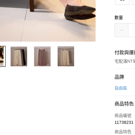
數量
付款與運
宅配滿NT$
付款方式
品牌
信用卡一
自由區
信用卡分
商品特色
3 期 
商品編號
6 期 
合作金
11738231
華南商
合作金
上海商
商品特色
華南商