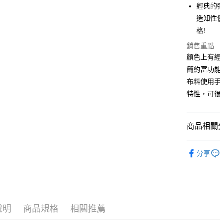
運送方式
國泰世
經典的
上海商
臺灣中
造知性
國泰世
黑貓宅急
匯豐（
臺灣中
格!
每筆NT$1
聯邦商
匯豐（
元大商
銷售重點
聯邦商
玉山商
顏色上有
元大商
台新國
簡約富功
玉山商
台灣樂
台新國
布料使用
台灣樂
特性，可很
商品相關分
自由區
分享
自由區
下著
說明
商品規格
相關推薦