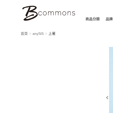
商品分類
品牌
首頁
anySiS
上著