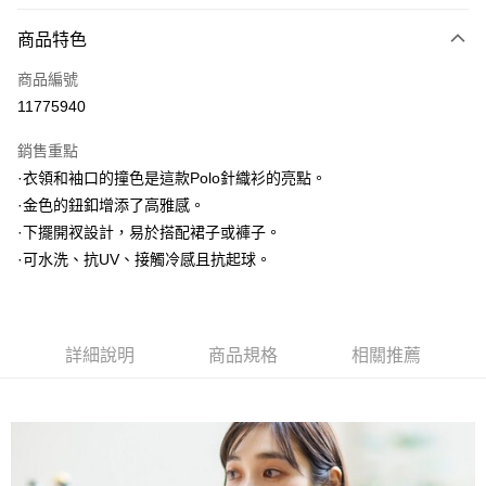
信用卡分期付款
3 期 0 利率 每期
NT$760
21家銀行
商品特色
6 期 0 利率 每期
NT$380
21家銀行
合作金庫商業銀行
第一商業銀行
商品編號
華南商業銀行
彰化商業銀行
合作金庫商業銀行
第一商業銀行
11775940
上海商業儲蓄銀行
台北富邦商業銀行
運送方式
華南商業銀行
彰化商業銀行
國泰世華商業銀行
兆豐國際商業銀行
上海商業儲蓄銀行
台北富邦商業銀行
銷售重點
黑貓宅急便
臺灣中小企業銀行
台中商業銀行
國泰世華商業銀行
兆豐國際商業銀行
·衣領和袖口的撞色是這款Polo針織衫的亮點。
匯豐（台灣）商業銀行
華泰商業銀行
每筆NT$140，滿NT$3,000(含以上)免運費
臺灣中小企業銀行
台中商業銀行
·金色的鈕釦增添了高雅感。
聯邦商業銀行
遠東國際商業銀行
匯豐（台灣）商業銀行
華泰商業銀行
元大商業銀行
永豐商業銀行
·下擺開衩設計，易於搭配裙子或褲子。
聯邦商業銀行
遠東國際商業銀行
玉山商業銀行
星展（台灣）商業銀行
·可水洗、抗UV、接觸冷感且抗起球。
元大商業銀行
永豐商業銀行
台新國際商業銀行
中國信託商業銀行
玉山商業銀行
星展（台灣）商業銀行
台灣樂天信用卡公司
台新國際商業銀行
中國信託商業銀行
台灣樂天信用卡公司
詳細說明
商品規格
相關推薦