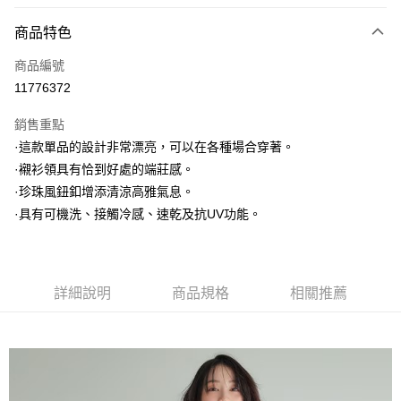
信用卡分期付款
3 期 0 利率 每期
NT$1,660
21家銀行
商品特色
6 期 0 利率 每期
NT$830
21家銀行
合作金庫商業銀行
第一商業銀行
商品編號
華南商業銀行
彰化商業銀行
合作金庫商業銀行
第一商業銀行
11776372
上海商業儲蓄銀行
台北富邦商業銀行
運送方式
華南商業銀行
彰化商業銀行
國泰世華商業銀行
兆豐國際商業銀行
上海商業儲蓄銀行
台北富邦商業銀行
銷售重點
黑貓宅急便
臺灣中小企業銀行
台中商業銀行
國泰世華商業銀行
兆豐國際商業銀行
·這款單品的設計非常漂亮，可以在各種場合穿著。
匯豐（台灣）商業銀行
華泰商業銀行
每筆NT$140，滿NT$3,000(含以上)免運費
臺灣中小企業銀行
台中商業銀行
·襯衫領具有恰到好處的端莊感。
聯邦商業銀行
遠東國際商業銀行
匯豐（台灣）商業銀行
華泰商業銀行
元大商業銀行
永豐商業銀行
·珍珠風鈕釦增添清涼高雅氣息。
聯邦商業銀行
遠東國際商業銀行
玉山商業銀行
星展（台灣）商業銀行
·具有可機洗、接觸冷感、速乾及抗UV功能。
元大商業銀行
永豐商業銀行
台新國際商業銀行
中國信託商業銀行
玉山商業銀行
星展（台灣）商業銀行
台灣樂天信用卡公司
台新國際商業銀行
中國信託商業銀行
台灣樂天信用卡公司
詳細說明
商品規格
相關推薦