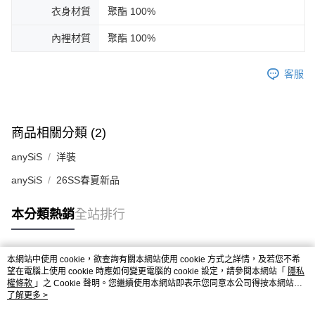
衣身材質
聚酯 100%
內裡材質
聚酯 100%
客服
商品相關分類 (2)
anySiS
洋裝
anySiS
26SS春夏新品
本分類熱銷
全站排行
本網站中使用 cookie，欲查詢有關本網站使用 cookie 方式之詳情，及若您不希
熱門標籤
望在電腦上使用 cookie 時應如何變更電腦的 cookie 設定，請參閱本網站「
隱私
權條款
」之 Cookie 聲明。您繼續使用本網站即表示您同意本公司得按本網站使
用條款之 Cookie 聲明使用 cookie。
了解更多 >