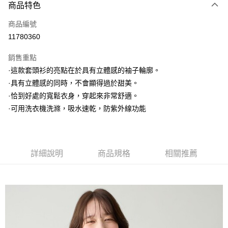
3 期 0 利率 每期
NT$426
21家銀行
商品特色
6 期 0 利率 每期
NT$213
21家銀行
合作金庫商業銀行
第一商業銀行
商品編號
華南商業銀行
彰化商業銀行
合作金庫商業銀行
第一商業銀行
11780360
上海商業儲蓄銀行
台北富邦商業銀行
運送方式
華南商業銀行
彰化商業銀行
國泰世華商業銀行
兆豐國際商業銀行
上海商業儲蓄銀行
台北富邦商業銀行
銷售重點
黑貓宅急便
臺灣中小企業銀行
台中商業銀行
國泰世華商業銀行
兆豐國際商業銀行
·這款套頭衫的亮點在於具有立體感的袖子輪廓。
匯豐（台灣）商業銀行
華泰商業銀行
每筆NT$140，滿NT$3,000(含以上)免運費
臺灣中小企業銀行
台中商業銀行
·具有立體感的同時，不會顯得過於甜美。
聯邦商業銀行
遠東國際商業銀行
匯豐（台灣）商業銀行
華泰商業銀行
元大商業銀行
永豐商業銀行
·恰到好處的寬鬆衣身，穿起來非常舒適。
聯邦商業銀行
遠東國際商業銀行
玉山商業銀行
星展（台灣）商業銀行
·可用洗衣機洗滌，吸水速乾，防紫外線功能
元大商業銀行
永豐商業銀行
台新國際商業銀行
中國信託商業銀行
玉山商業銀行
星展（台灣）商業銀行
台灣樂天信用卡公司
台新國際商業銀行
中國信託商業銀行
台灣樂天信用卡公司
詳細說明
商品規格
相關推薦