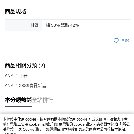
商品規格
材質
棉 58% 聚酯 42%
客服
商品相關分類 (2)
ANY
上著
ANY
26SS春夏新品
本分類熱銷
全站排行
本網站中使用 cookie，欲查詢有關本網站使用 cookie 方式之詳情，及若您不希
熱門標籤
望在電腦上使用 cookie 時應如何變更電腦的 cookie 設定，請參閱本網站「
隱私
權條款
」之 Cookie 聲明。您繼續使用本網站即表示您同意本公司得按本網站使