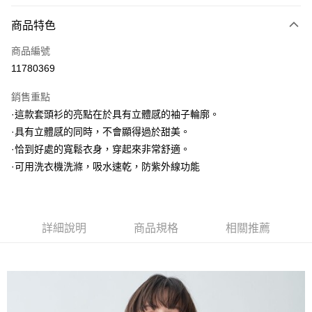
信用卡分期付款
3 期 0 利率 每期
NT$426
21家銀行
商品特色
6 期 0 利率 每期
NT$213
21家銀行
合作金庫商業銀行
第一商業銀行
商品編號
華南商業銀行
彰化商業銀行
合作金庫商業銀行
第一商業銀行
11780369
上海商業儲蓄銀行
台北富邦商業銀行
運送方式
華南商業銀行
彰化商業銀行
國泰世華商業銀行
兆豐國際商業銀行
上海商業儲蓄銀行
台北富邦商業銀行
銷售重點
黑貓宅急便
臺灣中小企業銀行
台中商業銀行
國泰世華商業銀行
兆豐國際商業銀行
·這款套頭衫的亮點在於具有立體感的袖子輪廓。
匯豐（台灣）商業銀行
華泰商業銀行
每筆NT$140，滿NT$3,000(含以上)免運費
臺灣中小企業銀行
台中商業銀行
·具有立體感的同時，不會顯得過於甜美。
聯邦商業銀行
遠東國際商業銀行
匯豐（台灣）商業銀行
華泰商業銀行
元大商業銀行
永豐商業銀行
·恰到好處的寬鬆衣身，穿起來非常舒適。
聯邦商業銀行
遠東國際商業銀行
玉山商業銀行
星展（台灣）商業銀行
·可用洗衣機洗滌，吸水速乾，防紫外線功能
元大商業銀行
永豐商業銀行
台新國際商業銀行
中國信託商業銀行
玉山商業銀行
星展（台灣）商業銀行
台灣樂天信用卡公司
台新國際商業銀行
中國信託商業銀行
台灣樂天信用卡公司
詳細說明
商品規格
相關推薦