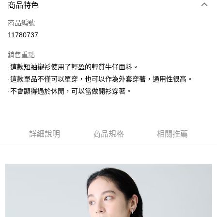
3 期 0 利率 每期
NT$660
21家銀行
商品特色
6 期 0 利率 每期
NT$330
21家銀行
合作金庫商業銀行
第一商業銀行
商品編號
華南商業銀行
彰化商業銀行
合作金庫商業銀行
第一商業銀行
11780737
上海商業儲蓄銀行
台北富邦商業銀行
運送方式
華南商業銀行
彰化商業銀行
國泰世華商業銀行
兆豐國際商業銀行
上海商業儲蓄銀行
台北富邦商業銀行
銷售重點
黑貓宅急便
臺灣中小企業銀行
台中商業銀行
國泰世華商業銀行
兆豐國際商業銀行
·這款短袖襯衫使用了輕盈的輕質牛仔面料。
匯豐（台灣）商業銀行
華泰商業銀行
每筆NT$140，滿NT$3,000(含以上)免運費
臺灣中小企業銀行
台中商業銀行
·這款單品不僅可以單穿，也可以作為外套穿著，通用性很高。
聯邦商業銀行
遠東國際商業銀行
匯豐（台灣）商業銀行
華泰商業銀行
元大商業銀行
永豐商業銀行
·不會顯得過於休閒，可以當做開衫穿著。
聯邦商業銀行
遠東國際商業銀行
玉山商業銀行
星展（台灣）商業銀行
元大商業銀行
永豐商業銀行
台新國際商業銀行
中國信託商業銀行
玉山商業銀行
星展（台灣）商業銀行
台灣樂天信用卡公司
台新國際商業銀行
中國信託商業銀行
詳細說明
商品規格
相關推薦
台灣樂天信用卡公司