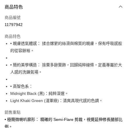
運送方式
商品特色
黑貓宅急便
每筆NT$140，滿NT$3,000(含以上)免運費
商品編號
11797942
商品特色
• 親膚透氣體感： 揉合嫘縈的絲滑與棉質的親膚，保有呼吸感般
的從容餘裕。
• 簡約美學構造： 捨棄多餘贅飾，回歸純粹線條，定義專屬於大
人感的洗鍊氣場。
• 高智色系：
Midnight Black (黑)：純粹深邃。
Light Khaki Green (淺軍綠)：清爽具現代感的色調。
銷售重點
• 極簡微喇叭廓形： 精確的 Semi-Flare 剪裁，視覺延伸修長腿部比
例。