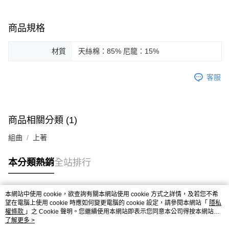
商品規格
材質
天絲棉：85% 尼龍：15%
客服
商品相關分類 (1)
組曲
上著
本分類熱銷
全站排行
本網站中使用 cookie，欲查詢有關本網站使用 cookie 方式之詳情，及若您不希
熱門標籤
望在電腦上使用 cookie 時應如何變更電腦的 cookie 設定，請參閱本網站「
隱私
權條款
」之 Cookie 聲明。您繼續使用本網站即表示您同意本公司得按本網站使
用條款之 Cookie 聲明使用 cookie。
了解更多 >