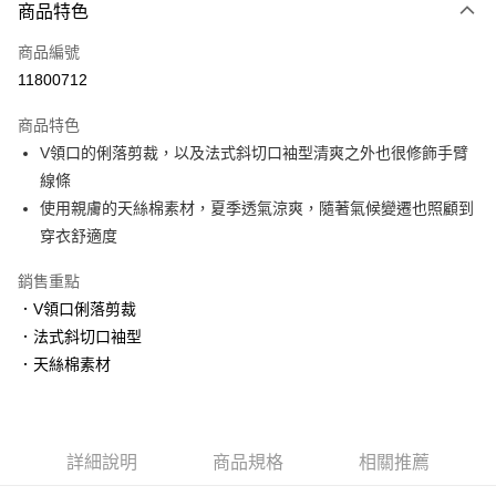
3 期 0 利率 每期
NT$1,560
21家銀行
商品特色
6 期 0 利率 每期
NT$780
21家銀行
合作金庫商業銀行
第一商業銀行
商品編號
華南商業銀行
彰化商業銀行
合作金庫商業銀行
第一商業銀行
11800712
上海商業儲蓄銀行
台北富邦商業銀行
運送方式
華南商業銀行
彰化商業銀行
國泰世華商業銀行
兆豐國際商業銀行
上海商業儲蓄銀行
台北富邦商業銀行
商品特色
黑貓宅急便
臺灣中小企業銀行
台中商業銀行
國泰世華商業銀行
兆豐國際商業銀行
V領口的俐落剪裁，以及法式斜切口袖型清爽之外也很修飾手臂
匯豐（台灣）商業銀行
華泰商業銀行
每筆NT$140，滿NT$3,000(含以上)免運費
臺灣中小企業銀行
台中商業銀行
線條
聯邦商業銀行
遠東國際商業銀行
匯豐（台灣）商業銀行
華泰商業銀行
元大商業銀行
永豐商業銀行
使用親膚的天絲棉素材，夏季透氣涼爽，隨著氣候變遷也照顧到
聯邦商業銀行
遠東國際商業銀行
玉山商業銀行
星展（台灣）商業銀行
穿衣舒適度
元大商業銀行
永豐商業銀行
台新國際商業銀行
中國信託商業銀行
玉山商業銀行
星展（台灣）商業銀行
台灣樂天信用卡公司
銷售重點
台新國際商業銀行
中國信託商業銀行
台灣樂天信用卡公司
．V領口俐落剪裁
．法式斜切口袖型
．天絲棉素材
詳細說明
商品規格
相關推薦