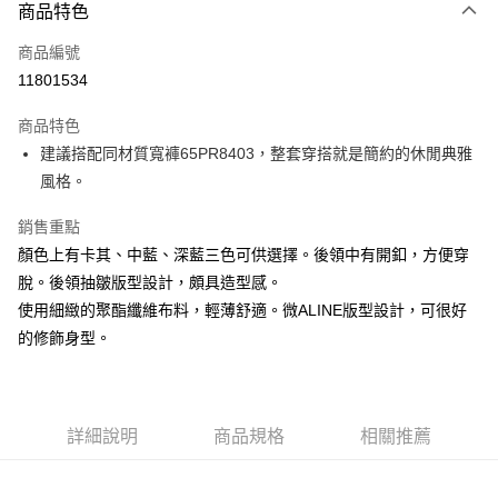
3 期 0 利率 每期
NT$1,993
21家銀行
商品特色
6 期 0 利率 每期
NT$996
21家銀行
合作金庫商業銀行
第一商業銀行
商品編號
華南商業銀行
彰化商業銀行
合作金庫商業銀行
第一商業銀行
11801534
上海商業儲蓄銀行
台北富邦商業銀行
運送方式
華南商業銀行
彰化商業銀行
國泰世華商業銀行
兆豐國際商業銀行
上海商業儲蓄銀行
台北富邦商業銀行
商品特色
黑貓宅急便
臺灣中小企業銀行
台中商業銀行
國泰世華商業銀行
兆豐國際商業銀行
建議搭配同材質寬褲65PR8403，整套穿搭就是簡約的休閒典雅
匯豐（台灣）商業銀行
華泰商業銀行
每筆NT$140，滿NT$3,000(含以上)免運費
臺灣中小企業銀行
台中商業銀行
風格。
聯邦商業銀行
遠東國際商業銀行
匯豐（台灣）商業銀行
華泰商業銀行
元大商業銀行
永豐商業銀行
聯邦商業銀行
遠東國際商業銀行
銷售重點
玉山商業銀行
星展（台灣）商業銀行
元大商業銀行
永豐商業銀行
台新國際商業銀行
中國信託商業銀行
顏色上有卡其、中藍、深藍三色可供選擇。後領中有開釦，方便穿
玉山商業銀行
星展（台灣）商業銀行
台灣樂天信用卡公司
脫。後領抽皺版型設計，頗具造型感。
台新國際商業銀行
中國信託商業銀行
台灣樂天信用卡公司
使用細緻的聚酯纖維布料，輕薄舒適。微ALINE版型設計，可很好
的修飾身型。
詳細說明
商品規格
相關推薦