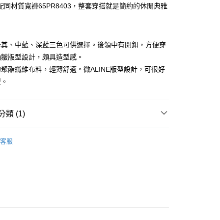
華商業銀行
兆豐國際商業銀行
配同材質寬褲65PR8403，整套穿搭就是簡約的休閒典雅
業儲蓄銀行
台北富邦商業銀行
小企業銀行
台中商業銀行
華商業銀行
兆豐國際商業銀行
便
台灣）商業銀行
華泰商業銀行
小企業銀行
台中商業銀行
40，滿NT$3,000(含以上)免運費
業銀行
遠東國際商業銀行
台灣）商業銀行
華泰商業銀行
卡其、中藍、深藍三色可供選擇。後領中有開釦，方便穿
業銀行
永豐商業銀行
業銀行
遠東國際商業銀行
業銀行
星展（台灣）商業銀行
抽皺版型設計，頗具造型感。
業銀行
永豐商業銀行
際商業銀行
中國信託商業銀行
聚酯纖維布料，輕薄舒適。微ALINE版型設計，可很好
業銀行
星展（台灣）商業銀行
天信用卡公司
際商業銀行
中國信託商業銀行
型。
天信用卡公司
類 (1)
26SS春夏新品
客服