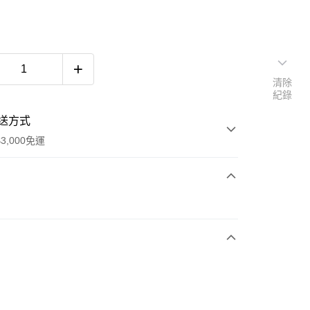
清除
紀錄
送方式
3,000免運
次付款
期付款
0 利率 每期
NT$1,993
21家銀行
0 利率 每期
NT$996
21家銀行
庫商業銀行
第一商業銀行
業銀行
彰化商業銀行
庫商業銀行
第一商業銀行
業儲蓄銀行
台北富邦商業銀行
業銀行
彰化商業銀行