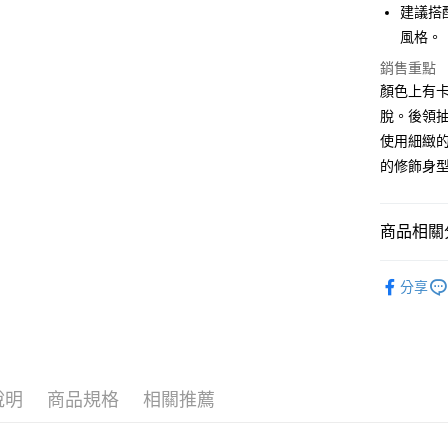
運送方式
國泰世
建議搭
上海商
臺灣中
風格。
國泰世
黑貓宅急
匯豐（
臺灣中
銷售重點
每筆NT$1
聯邦商
匯豐（
顏色上有
元大商
聯邦商
玉山商
脫。後領
元大商
台新國
使用細緻的
玉山商
台灣樂
台新國
的修飾身
台灣樂
商品相關分
自由區
分享
說明
商品規格
相關推薦