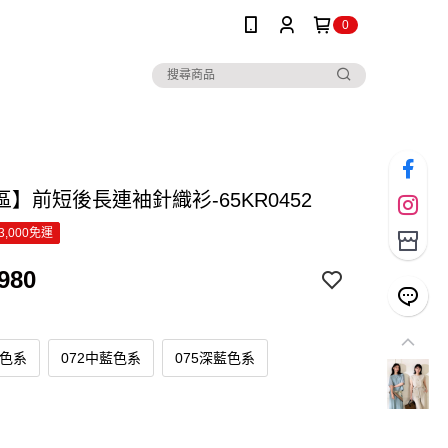
0
】前短後長連袖針織衫-65KR0452
3,000免運
980
其色系
072中藍色系
075深藍色系