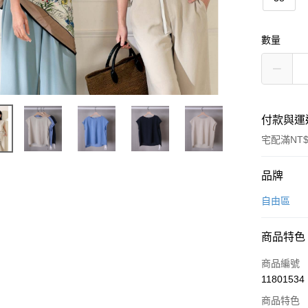
數量
付款與運
宅配滿NT$
付款方式
品牌
信用卡一
自由區
信用卡分
商品特色
3 期 
商品編號
6 期 
合作金
11801534
華南商
合作金
上海商
商品特色
華南商