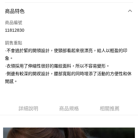
信用卡分期付款
3 期 0 利率 每期
NT$560
21家銀行
商品特色
6 期 0 利率 每期
NT$280
21家銀行
合作金庫商業銀行
第一商業銀行
商品編號
華南商業銀行
彰化商業銀行
合作金庫商業銀行
第一商業銀行
11812830
上海商業儲蓄銀行
台北富邦商業銀行
運送方式
華南商業銀行
彰化商業銀行
國泰世華商業銀行
兆豐國際商業銀行
上海商業儲蓄銀行
台北富邦商業銀行
銷售重點
黑貓宅急便
臺灣中小企業銀行
台中商業銀行
國泰世華商業銀行
兆豐國際商業銀行
·不會過於緊的開領設計，使頸部看起來很漂亮，給人以輕盈的印
匯豐（台灣）商業銀行
華泰商業銀行
每筆NT$140，滿NT$3,000(含以上)免運費
臺灣中小企業銀行
台中商業銀行
象。
聯邦商業銀行
遠東國際商業銀行
匯豐（台灣）商業銀行
華泰商業銀行
元大商業銀行
永豐商業銀行
·衣領採用了伸縮性很好的羅紋面料，所以不容易變形。
聯邦商業銀行
遠東國際商業銀行
玉山商業銀行
星展（台灣）商業銀行
·側邊有較深的開衩設計，腰部寬鬆的同時增添了活動的方便性和休
元大商業銀行
永豐商業銀行
台新國際商業銀行
中國信託商業銀行
玉山商業銀行
星展（台灣）商業銀行
閒感。
台灣樂天信用卡公司
台新國際商業銀行
中國信託商業銀行
台灣樂天信用卡公司
詳細說明
商品規格
相關推薦