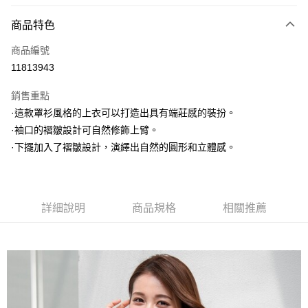
信用卡分期付款
3 期 0 利率 每期
NT$660
21家銀行
商品特色
6 期 0 利率 每期
NT$330
21家銀行
合作金庫商業銀行
第一商業銀行
商品編號
華南商業銀行
彰化商業銀行
合作金庫商業銀行
第一商業銀行
11813943
上海商業儲蓄銀行
台北富邦商業銀行
運送方式
華南商業銀行
彰化商業銀行
國泰世華商業銀行
兆豐國際商業銀行
上海商業儲蓄銀行
台北富邦商業銀行
銷售重點
黑貓宅急便
臺灣中小企業銀行
台中商業銀行
國泰世華商業銀行
兆豐國際商業銀行
·這款罩衫風格的上衣可以打造出具有端莊感的裝扮。
匯豐（台灣）商業銀行
華泰商業銀行
每筆NT$140，滿NT$3,000(含以上)免運費
臺灣中小企業銀行
台中商業銀行
·袖口的褶皺設計可自然修飾上臂。
聯邦商業銀行
遠東國際商業銀行
匯豐（台灣）商業銀行
華泰商業銀行
元大商業銀行
永豐商業銀行
·下擺加入了褶皺設計，演繹出自然的圓形和立體感。
聯邦商業銀行
遠東國際商業銀行
玉山商業銀行
星展（台灣）商業銀行
元大商業銀行
永豐商業銀行
台新國際商業銀行
中國信託商業銀行
玉山商業銀行
星展（台灣）商業銀行
台灣樂天信用卡公司
台新國際商業銀行
中國信託商業銀行
詳細說明
商品規格
相關推薦
台灣樂天信用卡公司