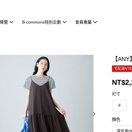
導覽
B-commons特別企劃
會員專屬
【ANY
宅配滿NT$
NT$2,
尺寸
F
顏色
深灰色0