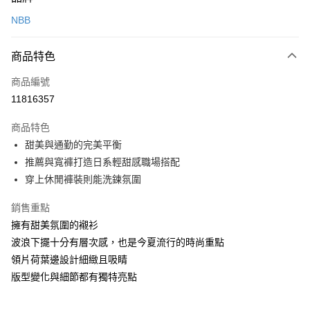
信用卡一次付款
NBB
運送方式
商品特色
黑貓宅急便
每筆NT$140，滿NT$3,000(含以上)免運費
商品編號
11816357
商品特色
甜美與通勤的完美平衡
推薦與寬褲打造日系輕甜感職場搭配
穿上休閒褲裝則能洗鍊氛圍
銷售重點
擁有甜美氛圍的襯衫
波浪下擺十分有層次感，也是今夏流行的時尚重點
領片荷葉邊設計細緻且吸睛
版型變化與細節都有獨特亮點