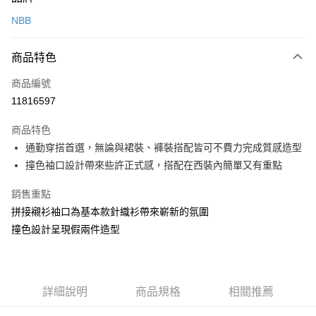
信用卡一次付款
NBB
信用卡分期付款
3 期 0 利率 每期
NT$760
21家銀行
商品特色
6 期 0 利率 每期
NT$380
21家銀行
合作金庫商業銀行
第一商業銀行
商品編號
華南商業銀行
彰化商業銀行
合作金庫商業銀行
第一商業銀行
11816597
上海商業儲蓄銀行
台北富邦商業銀行
運送方式
華南商業銀行
彰化商業銀行
國泰世華商業銀行
兆豐國際商業銀行
上海商業儲蓄銀行
台北富邦商業銀行
商品特色
黑貓宅急便
臺灣中小企業銀行
台中商業銀行
國泰世華商業銀行
兆豐國際商業銀行
通勤穿搭首選，無論與裙裝、褲裝搭配皆可不費力完成質感造型
匯豐（台灣）商業銀行
華泰商業銀行
每筆NT$140，滿NT$3,000(含以上)免運費
臺灣中小企業銀行
台中商業銀行
撞色袖口設計帶來些許正式感，搭配在西裝內簡單又有重點
聯邦商業銀行
遠東國際商業銀行
匯豐（台灣）商業銀行
華泰商業銀行
元大商業銀行
永豐商業銀行
聯邦商業銀行
遠東國際商業銀行
銷售重點
玉山商業銀行
星展（台灣）商業銀行
元大商業銀行
永豐商業銀行
台新國際商業銀行
中國信託商業銀行
拼接襯衫袖口為基本款針織衫帶來嶄新的氛圍
玉山商業銀行
星展（台灣）商業銀行
台灣樂天信用卡公司
撞色設計呈現假兩件造型
台新國際商業銀行
中國信託商業銀行
台灣樂天信用卡公司
詳細說明
商品規格
相關推薦