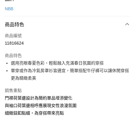
信用卡一次付款
NBB
運送方式
商品特色
黑貓宅急便
每筆NT$140，滿NT$3,000(含以上)免運費
商品編號
11816624
商品特色
選用亮眼春夏色彩，輕鬆融入充滿春日氛圍的穿搭
單穿或作為冷氣房罩衫皆適宜，簡單搭配牛仔褲可以讓休閒穿搭
更為精緻柔美
銷售重點
門襟荷葉邊設計為簡約單品增添變化
與袖口荷葉邊相呼應展現女性浪漫氛圍
細緻鈕釦點綴，為穿搭帶來亮點