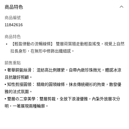
運送方式
商品特色
黑貓宅急便
每筆NT$140，滿NT$3,000(含以上)免運費
商品編號
11842616
商品特色
【輕盈律動の流暢線條】 雙層荷葉隨走動輕盈搖曳，視覺上自然
拉長身形，在無形中修飾出纖細感。
銷售重點
• 奢華銅氨絲滑： 混紡高比例嫘縈，自帶內斂珍珠微光，體感冰涼
且抗皺好照顧。
• 知性剪接圓領： 精緻的圓領線條，抹去傳統襯衫的拘束，散發優
雅的法式氛圍。
• 雙層の二穿美學：雙層剪裁，全放下浪漫優雅，內紮外放層次分
明，一著展現兩種輪廓。