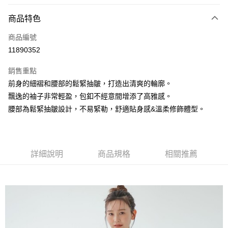
信用卡分期付款
3 期 0 利率 每期
NT$1,226
21家銀行
商品特色
6 期 0 利率 每期
NT$613
21家銀行
合作金庫商業銀行
第一商業銀行
商品編號
華南商業銀行
彰化商業銀行
合作金庫商業銀行
第一商業銀行
11890352
上海商業儲蓄銀行
台北富邦商業銀行
運送方式
華南商業銀行
彰化商業銀行
國泰世華商業銀行
兆豐國際商業銀行
上海商業儲蓄銀行
台北富邦商業銀行
銷售重點
黑貓宅急便
臺灣中小企業銀行
台中商業銀行
國泰世華商業銀行
兆豐國際商業銀行
前身的細褶和腰部的鬆緊抽皺，打造出清爽的輪廓。
匯豐（台灣）商業銀行
華泰商業銀行
每筆NT$140，滿NT$3,000(含以上)免運費
臺灣中小企業銀行
台中商業銀行
飄逸的袖子非常輕盈，包釦不經意間增添了高雅感。
聯邦商業銀行
遠東國際商業銀行
匯豐（台灣）商業銀行
華泰商業銀行
元大商業銀行
永豐商業銀行
腰部為鬆緊抽皺設計，不易緊勒，舒適貼身感&溫柔修飾體型。
聯邦商業銀行
遠東國際商業銀行
玉山商業銀行
星展（台灣）商業銀行
元大商業銀行
永豐商業銀行
台新國際商業銀行
中國信託商業銀行
玉山商業銀行
星展（台灣）商業銀行
台灣樂天信用卡公司
台新國際商業銀行
中國信託商業銀行
詳細說明
商品規格
相關推薦
台灣樂天信用卡公司