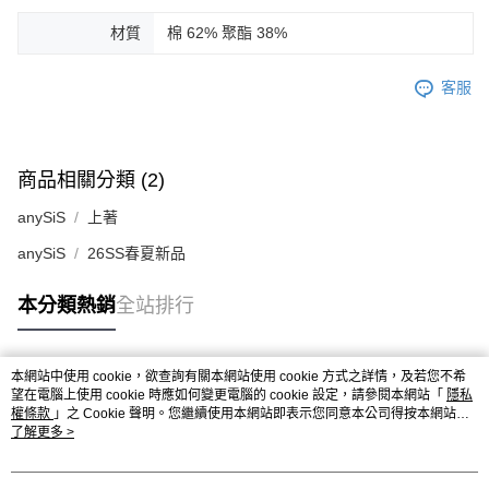
材質
棉 62% 聚酯 38%
客服
商品相關分類 (2)
anySiS
上著
anySiS
26SS春夏新品
本分類熱銷
全站排行
本網站中使用 cookie，欲查詢有關本網站使用 cookie 方式之詳情，及若您不希
熱門標籤
望在電腦上使用 cookie 時應如何變更電腦的 cookie 設定，請參閱本網站「
隱私
權條款
」之 Cookie 聲明。您繼續使用本網站即表示您同意本公司得按本網站使
用條款之 Cookie 聲明使用 cookie。
了解更多 >