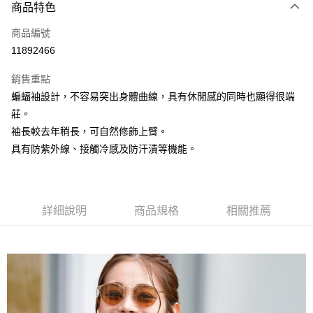
3 期 0 利率 每期
NT$560
21家銀行
商品特色
6 期 0 利率 每期
NT$280
21家銀行
合作金庫商業銀行
第一商業銀行
商品編號
華南商業銀行
彰化商業銀行
合作金庫商業銀行
第一商業銀行
11892466
上海商業儲蓄銀行
台北富邦商業銀行
運送方式
華南商業銀行
彰化商業銀行
國泰世華商業銀行
兆豐國際商業銀行
上海商業儲蓄銀行
台北富邦商業銀行
銷售重點
黑貓宅急便
臺灣中小企業銀行
台中商業銀行
國泰世華商業銀行
兆豐國際商業銀行
蝙蝠袖設計，不容易突出身體曲線，具有休閒感的同時也顯得很端
匯豐（台灣）商業銀行
華泰商業銀行
每筆NT$140，滿NT$3,000(含以上)免運費
臺灣中小企業銀行
台中商業銀行
莊。
聯邦商業銀行
遠東國際商業銀行
匯豐（台灣）商業銀行
華泰商業銀行
元大商業銀行
永豐商業銀行
袖長較去年稍長，可自然修飾上臂。
聯邦商業銀行
遠東國際商業銀行
玉山商業銀行
星展（台灣）商業銀行
具有防紫外線、接觸冷感及防汗漬等機能。
元大商業銀行
永豐商業銀行
台新國際商業銀行
中國信託商業銀行
玉山商業銀行
星展（台灣）商業銀行
台灣樂天信用卡公司
台新國際商業銀行
中國信託商業銀行
台灣樂天信用卡公司
詳細說明
商品規格
相關推薦