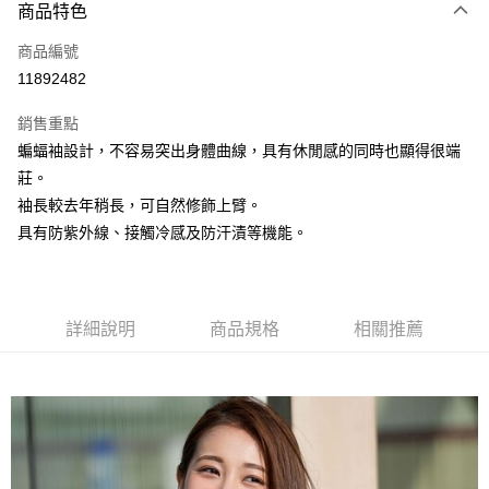
3 期 0 利率 每期
NT$560
21家銀行
商品特色
6 期 0 利率 每期
NT$280
21家銀行
合作金庫商業銀行
第一商業銀行
商品編號
華南商業銀行
彰化商業銀行
合作金庫商業銀行
第一商業銀行
11892482
上海商業儲蓄銀行
台北富邦商業銀行
運送方式
華南商業銀行
彰化商業銀行
國泰世華商業銀行
兆豐國際商業銀行
上海商業儲蓄銀行
台北富邦商業銀行
銷售重點
黑貓宅急便
臺灣中小企業銀行
台中商業銀行
國泰世華商業銀行
兆豐國際商業銀行
蝙蝠袖設計，不容易突出身體曲線，具有休閒感的同時也顯得很端
匯豐（台灣）商業銀行
華泰商業銀行
每筆NT$140，滿NT$3,000(含以上)免運費
臺灣中小企業銀行
台中商業銀行
莊。
聯邦商業銀行
遠東國際商業銀行
匯豐（台灣）商業銀行
華泰商業銀行
元大商業銀行
永豐商業銀行
袖長較去年稍長，可自然修飾上臂。
聯邦商業銀行
遠東國際商業銀行
玉山商業銀行
星展（台灣）商業銀行
具有防紫外線、接觸冷感及防汗漬等機能。
元大商業銀行
永豐商業銀行
台新國際商業銀行
中國信託商業銀行
玉山商業銀行
星展（台灣）商業銀行
台灣樂天信用卡公司
台新國際商業銀行
中國信託商業銀行
台灣樂天信用卡公司
詳細說明
商品規格
相關推薦