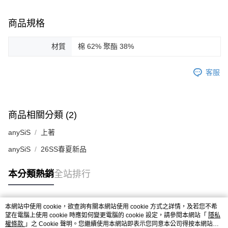
商品規格
材質
棉 62% 聚酯 38%
客服
商品相關分類 (2)
anySiS
上著
anySiS
26SS春夏新品
本分類熱銷
全站排行
本網站中使用 cookie，欲查詢有關本網站使用 cookie 方式之詳情，及若您不希
熱門標籤
望在電腦上使用 cookie 時應如何變更電腦的 cookie 設定，請參閱本網站「
隱私
權條款
」之 Cookie 聲明。您繼續使用本網站即表示您同意本公司得按本網站使