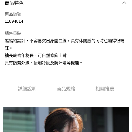
3 期 0 利率 每期
NT$560
21家銀行
商品特色
6 期 0 利率 每期
NT$280
21家銀行
合作金庫商業銀行
第一商業銀行
商品編號
華南商業銀行
彰化商業銀行
合作金庫商業銀行
第一商業銀行
11894814
上海商業儲蓄銀行
台北富邦商業銀行
運送方式
華南商業銀行
彰化商業銀行
國泰世華商業銀行
兆豐國際商業銀行
上海商業儲蓄銀行
台北富邦商業銀行
銷售重點
黑貓宅急便
臺灣中小企業銀行
台中商業銀行
國泰世華商業銀行
兆豐國際商業銀行
蝙蝠袖設計，不容易突出身體曲線，具有休閒感的同時也顯得很端
匯豐（台灣）商業銀行
華泰商業銀行
每筆NT$140，滿NT$3,000(含以上)免運費
臺灣中小企業銀行
台中商業銀行
莊。
聯邦商業銀行
遠東國際商業銀行
匯豐（台灣）商業銀行
華泰商業銀行
元大商業銀行
永豐商業銀行
袖長較去年稍長，可自然修飾上臂。
聯邦商業銀行
遠東國際商業銀行
玉山商業銀行
星展（台灣）商業銀行
具有防紫外線、接觸冷感及防汗漬等機能。
元大商業銀行
永豐商業銀行
台新國際商業銀行
中國信託商業銀行
玉山商業銀行
星展（台灣）商業銀行
台灣樂天信用卡公司
台新國際商業銀行
中國信託商業銀行
台灣樂天信用卡公司
詳細說明
商品規格
相關推薦