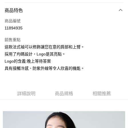
信用卡分期付款
3 期 0 利率 每期
NT$326
21家銀行
商品特色
6 期 0 利率 每期
NT$163
21家銀行
合作金庫商業銀行
第一商業銀行
商品編號
華南商業銀行
彰化商業銀行
合作金庫商業銀行
第一商業銀行
11894935
上海商業儲蓄銀行
台北富邦商業銀行
運送方式
華南商業銀行
彰化商業銀行
國泰世華商業銀行
兆豐國際商業銀行
上海商業儲蓄銀行
台北富邦商業銀行
銷售重點
黑貓宅急便
臺灣中小企業銀行
台中商業銀行
國泰世華商業銀行
兆豐國際商業銀行
這款法式袖可以修飾讓您在意的肩部和上臂。
匯豐（台灣）商業銀行
華泰商業銀行
每筆NT$140，滿NT$3,000(含以上)免運費
臺灣中小企業銀行
台中商業銀行
採用了均碼設計，Logo是其亮點。
聯邦商業銀行
遠東國際商業銀行
匯豐（台灣）商業銀行
華泰商業銀行
元大商業銀行
永豐商業銀行
Logo的含義:晚上等待答案
聯邦商業銀行
遠東國際商業銀行
玉山商業銀行
星展（台灣）商業銀行
具有接觸冷感、防紫外線等令人欣喜的機能。
元大商業銀行
永豐商業銀行
台新國際商業銀行
中國信託商業銀行
玉山商業銀行
星展（台灣）商業銀行
台灣樂天信用卡公司
台新國際商業銀行
中國信託商業銀行
台灣樂天信用卡公司
詳細說明
商品規格
相關推薦