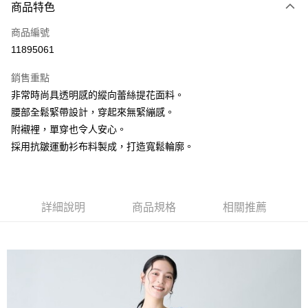
3 期 0 利率 每期
NT$660
21家銀行
商品特色
6 期 0 利率 每期
NT$330
21家銀行
合作金庫商業銀行
第一商業銀行
商品編號
華南商業銀行
彰化商業銀行
合作金庫商業銀行
第一商業銀行
11895061
上海商業儲蓄銀行
台北富邦商業銀行
運送方式
華南商業銀行
彰化商業銀行
國泰世華商業銀行
兆豐國際商業銀行
上海商業儲蓄銀行
台北富邦商業銀行
銷售重點
黑貓宅急便
臺灣中小企業銀行
台中商業銀行
國泰世華商業銀行
兆豐國際商業銀行
非常時尚具透明感的縱向蕾絲提花面料。
匯豐（台灣）商業銀行
華泰商業銀行
每筆NT$140，滿NT$3,000(含以上)免運費
臺灣中小企業銀行
台中商業銀行
腰部全鬆緊帶設計，穿起來無緊繃感。
聯邦商業銀行
遠東國際商業銀行
匯豐（台灣）商業銀行
華泰商業銀行
元大商業銀行
永豐商業銀行
附襯裡，單穿也令人安心。
聯邦商業銀行
遠東國際商業銀行
玉山商業銀行
星展（台灣）商業銀行
採用抗皺運動衫布料製成，打造寬鬆輪廓。
元大商業銀行
永豐商業銀行
台新國際商業銀行
中國信託商業銀行
玉山商業銀行
星展（台灣）商業銀行
台灣樂天信用卡公司
台新國際商業銀行
中國信託商業銀行
台灣樂天信用卡公司
詳細說明
商品規格
相關推薦