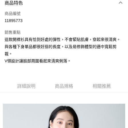
3 期 0 利率 每期
NT$560
21家銀行
商品特色
6 期 0 利率 每期
NT$280
21家銀行
合作金庫商業銀行
第一商業銀行
商品編號
華南商業銀行
彰化商業銀行
合作金庫商業銀行
第一商業銀行
11895773
上海商業儲蓄銀行
台北富邦商業銀行
運送方式
華南商業銀行
彰化商業銀行
國泰世華商業銀行
兆豐國際商業銀行
上海商業儲蓄銀行
台北富邦商業銀行
銷售重點
黑貓宅急便
臺灣中小企業銀行
台中商業銀行
國泰世華商業銀行
兆豐國際商業銀行
這款開襟衫具有恰到好處的彈性，不會緊貼肌膚，穿起來很清爽。
匯豐（台灣）商業銀行
華泰商業銀行
每筆NT$140，滿NT$3,000(含以上)免運費
臺灣中小企業銀行
台中商業銀行
與各種下身單品都很好搭的長度，以及易修飾體型的適中寬鬆剪
聯邦商業銀行
遠東國際商業銀行
匯豐（台灣）商業銀行
華泰商業銀行
元大商業銀行
永豐商業銀行
裁。
聯邦商業銀行
遠東國際商業銀行
玉山商業銀行
星展（台灣）商業銀行
V領設計讓臉部周圍看起來清爽俐落。
元大商業銀行
永豐商業銀行
台新國際商業銀行
中國信託商業銀行
玉山商業銀行
星展（台灣）商業銀行
台灣樂天信用卡公司
台新國際商業銀行
中國信託商業銀行
台灣樂天信用卡公司
詳細說明
商品規格
相關推薦