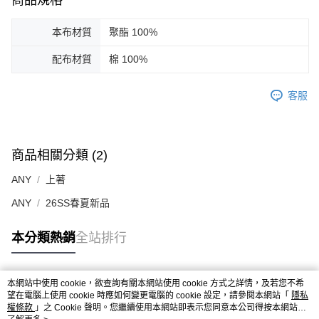
商品規格
本布材質
聚酯 100%
配布材質
棉 100%
客服
商品相關分類 (2)
ANY
上著
ANY
26SS春夏新品
本分類熱銷
全站排行
本網站中使用 cookie，欲查詢有關本網站使用 cookie 方式之詳情，及若您不希
熱門標籤
望在電腦上使用 cookie 時應如何變更電腦的 cookie 設定，請參閱本網站「
隱私
權條款
」之 Cookie 聲明。您繼續使用本網站即表示您同意本公司得按本網站使