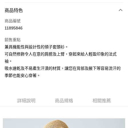
信用卡分期付款
3 期 0 利率 每期
NT$560
21家銀行
商品特色
6 期 0 利率 每期
NT$280
21家銀行
合作金庫商業銀行
第一商業銀行
商品編號
華南商業銀行
彰化商業銀行
合作金庫商業銀行
第一商業銀行
11895846
上海商業儲蓄銀行
台北富邦商業銀行
運送方式
華南商業銀行
彰化商業銀行
國泰世華商業銀行
兆豐國際商業銀行
上海商業儲蓄銀行
台北富邦商業銀行
銷售重點
黑貓宅急便
臺灣中小企業銀行
台中商業銀行
國泰世華商業銀行
兆豐國際商業銀行
兼具機能性與設計性的領子套頭衫。
匯豐（台灣）商業銀行
華泰商業銀行
每筆NT$140，滿NT$3,000(含以上)免運費
臺灣中小企業銀行
台中商業銀行
可自然修飾令人在意的肩膀及上臂，穿起來給人輕盈印象的法式
聯邦商業銀行
遠東國際商業銀行
匯豐（台灣）商業銀行
華泰商業銀行
元大商業銀行
永豐商業銀行
袖。
聯邦商業銀行
遠東國際商業銀行
玉山商業銀行
星展（台灣）商業銀行
吸水速乾及不易產生汗漬的材質，讓您在背部及腋下等容易流汗的
元大商業銀行
永豐商業銀行
台新國際商業銀行
中國信託商業銀行
玉山商業銀行
星展（台灣）商業銀行
季節也能安心穿著。
台灣樂天信用卡公司
台新國際商業銀行
中國信託商業銀行
台灣樂天信用卡公司
詳細說明
商品規格
相關推薦