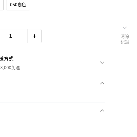
050咖色
清除
紀錄
送方式
3,000免運
次付款
便
40，滿NT$3,000(含以上)免運費