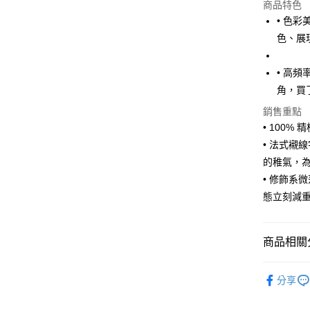
商品特色
• 色
色、展
• 高
角，買
銷售重點
• 100
• 法式襯
的稚氣，
• 修飾系
態立刻減
商品相關分
NATURAL 
分享
NATURAL 