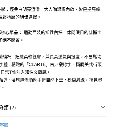
彩美學：經典白明亮澄澈，大人咖溫潤內斂，皆是提亮膚
現鬆弛感的絕佳選擇。
頻率核心單品： 通勤西裝的知性內搭，休閒假日的慵懶主
了絕不閒置。
% 精梳純棉 : 細緻柔軟親膚，兼具高透氣與挺度，不易鬆垮。
線字體 : 精緻的「CLARTÉ」古典襯線字，擺脫美式街頭
為日常T恤注入知性文藝感。
微落肩 : 落肩線條順應手臂自然下垂，模糊肩線，視覺體
重。
類 (2)
BEAUTY BASIC
上著
客服
BEAUTY BASIC
26SS春夏新品