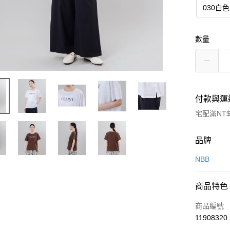
030白色
數量
付款與運
宅配滿NT$
付款方式
品牌
信用卡一
NBB
商品特色
運送方式
商品編號
黑貓宅急
11908320
每筆NT$1