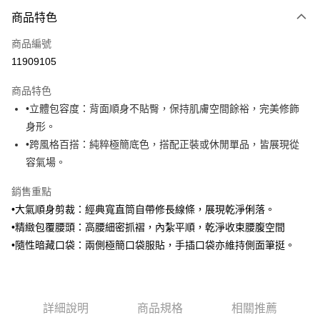
運送方式
商品特色
黑貓宅急便
每筆NT$140，滿NT$3,000(含以上)免運費
商品編號
11909105
商品特色
•立體包容度：背面順身不貼臀，保持肌膚空間餘裕，完美修飾
身形。
•跨風格百搭：純粹極簡底色，搭配正裝或休閒單品，皆展現從
容氣場。
銷售重點
•大氣順身剪裁：經典寬直筒自帶修長線條，展現乾淨俐落。
•精緻包覆腰頭：高腰細密抓褶，內紮平順，乾淨收束腰腹空間
•隨性暗藏口袋：兩側極簡口袋服貼，手插口袋亦維持側面筆挺。
詳細說明
商品規格
相關推薦