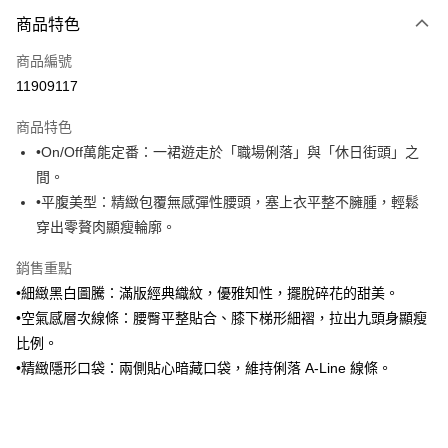
運送方式
商品特色
黑貓宅急便
每筆NT$140，滿NT$3,000(含以上)免運費
商品編號
11909117
商品特色
•On/Off萬能定番：一裙遊走於「職場俐落」與「休日街頭」之
間。
•平腹美型：精緻包覆無感彈性腰頭，塞上衣平整不臃腫，輕鬆
穿出零贅肉顯瘦輪廓。
銷售重點
•細緻黑白圖騰：滿版經典織紋，優雅知性，擺脫碎花的甜美。
•空氣感層次線條：腰臀平整貼合、膝下梯形細褶，拉出九頭身顯瘦
比例。
•精緻隱形口袋：兩側貼心暗藏口袋，維持俐落 A-Line 線條。