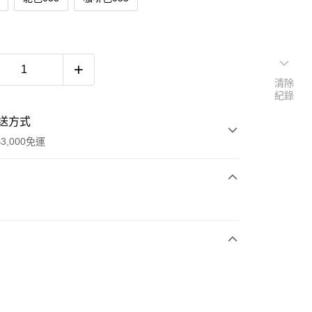
清除
紀錄
送方式
3,000免運
次付款
期付款
0 利率 每期
NT$893
21家銀行
0 利率 每期
NT$446
21家銀行
庫商業銀行
第一商業銀行
業銀行
彰化商業銀行
庫商業銀行
第一商業銀行
業儲蓄銀行
台北富邦商業銀行
業銀行
彰化商業銀行