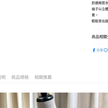
運送方式
國泰世
舒適棉質
上海商
臺灣中
袖子以立
國泰世
黑貓宅急
匯豐（
臺灣中
覺。
每筆NT$1
聯邦商
匯豐（
輕鬆穿出
元大商
聯邦商
玉山商
元大商
台新國
玉山商
商品相關分
台灣樂
台新國
台灣樂
anySiS
分享
anySiS
說明
商品規格
相關推薦