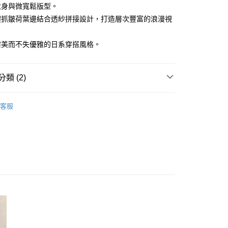
華商業銀行
兆豐國際商業銀行
衣身與微寬鬆版型。
業儲蓄銀行
台北富邦商業銀行
小企業銀行
台中商業銀行
體抓皺荷葉邊結合透紗拼接設計，打造層次豐富的浪漫視
華商業銀行
兆豐國際商業銀行
便
台灣）商業銀行
華泰商業銀行
小企業銀行
台中商業銀行
40，滿NT$3,000(含以上)免運費
業銀行
遠東國際商業銀行
台灣）商業銀行
華泰商業銀行
甜美而不失優雅的日系穿搭風格。
業銀行
永豐商業銀行
業銀行
遠東國際商業銀行
業銀行
星展（台灣）商業銀行
業銀行
永豐商業銀行
際商業銀行
中國信託商業銀行
業銀行
星展（台灣）商業銀行
類 (2)
天信用卡公司
際商業銀行
中國信託商業銀行
天信用卡公司
上著
客服
26SS春夏新品