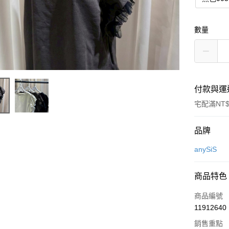
數量
付款與運
宅配滿NT$
付款方式
品牌
信用卡一
anySiS
信用卡分
商品特色
3 期 
商品編號
6 期 
合作金
11912640
華南商
合作金
上海商
銷售重點
華南商