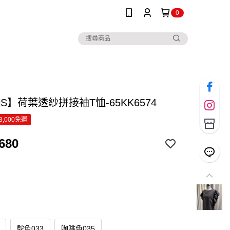
0
SiS】荷葉透紗拼接袖T恤-65KK6574
3,000免運
680
駝色033
咖啡色035