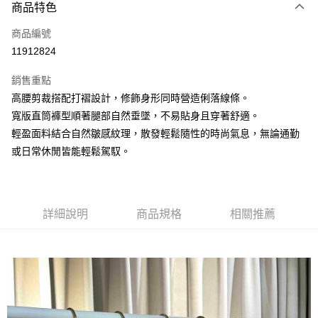
3 期 0 利率 每期
NT$1,093
21家銀行
商品特色
6 期 0 利率 每期
NT$546
21家銀行
合作金庫商業銀行
第一商業銀行
商品編號
華南商業銀行
彰化商業銀行
合作金庫商業銀行
第一商業銀行
11912824
上海商業儲蓄銀行
台北富邦商業銀行
運送方式
華南商業銀行
彰化商業銀行
國泰世華商業銀行
兆豐國際商業銀行
上海商業儲蓄銀行
台北富邦商業銀行
銷售重點
黑貓宅急便
臺灣中小企業銀行
台中商業銀行
國泰世華商業銀行
兆豐國際商業銀行
高腰剪裁搭配打褶設計，修飾身形同時營造俐落線條。
匯豐（台灣）商業銀行
華泰商業銀行
每筆NT$140，滿NT$3,000(含以上)免運費
臺灣中小企業銀行
台中商業銀行
寬版直筒褲型順著腿部自然垂墜，不易貼身且穿著舒適。
聯邦商業銀行
遠東國際商業銀行
匯豐（台灣）商業銀行
華泰商業銀行
元大商業銀行
永豐商業銀行
輕盈面料結合自然皺感紋理，散發輕鬆隨性的時尚氣息，無論通勤
聯邦商業銀行
遠東國際商業銀行
玉山商業銀行
星展（台灣）商業銀行
或日常休閒皆能輕鬆駕馭。
元大商業銀行
永豐商業銀行
台新國際商業銀行
中國信託商業銀行
玉山商業銀行
星展（台灣）商業銀行
台灣樂天信用卡公司
台新國際商業銀行
中國信託商業銀行
台灣樂天信用卡公司
詳細說明
商品規格
相關推薦