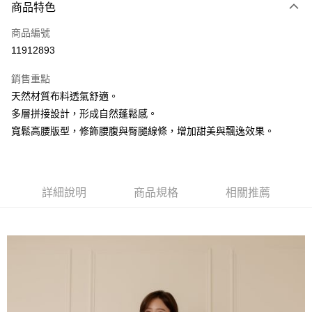
3 期 0 利率 每期
NT$1,226
21家銀行
商品特色
6 期 0 利率 每期
NT$613
21家銀行
合作金庫商業銀行
第一商業銀行
商品編號
華南商業銀行
彰化商業銀行
合作金庫商業銀行
第一商業銀行
11912893
上海商業儲蓄銀行
台北富邦商業銀行
運送方式
華南商業銀行
彰化商業銀行
國泰世華商業銀行
兆豐國際商業銀行
上海商業儲蓄銀行
台北富邦商業銀行
銷售重點
黑貓宅急便
臺灣中小企業銀行
台中商業銀行
國泰世華商業銀行
兆豐國際商業銀行
天然材質布料透氣舒適。
匯豐（台灣）商業銀行
華泰商業銀行
每筆NT$140，滿NT$3,000(含以上)免運費
臺灣中小企業銀行
台中商業銀行
多層拼接設計，形成自然蓬鬆感。
聯邦商業銀行
遠東國際商業銀行
匯豐（台灣）商業銀行
華泰商業銀行
元大商業銀行
永豐商業銀行
寬鬆高腰版型，修飾腰腹與臀腿線條，增加甜美與飄逸效果。
聯邦商業銀行
遠東國際商業銀行
玉山商業銀行
星展（台灣）商業銀行
元大商業銀行
永豐商業銀行
台新國際商業銀行
中國信託商業銀行
玉山商業銀行
星展（台灣）商業銀行
台灣樂天信用卡公司
台新國際商業銀行
中國信託商業銀行
詳細說明
商品規格
相關推薦
台灣樂天信用卡公司