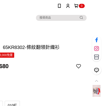
0
65KR8302-條紋翻領針織衫
3,000免運
680
010紅