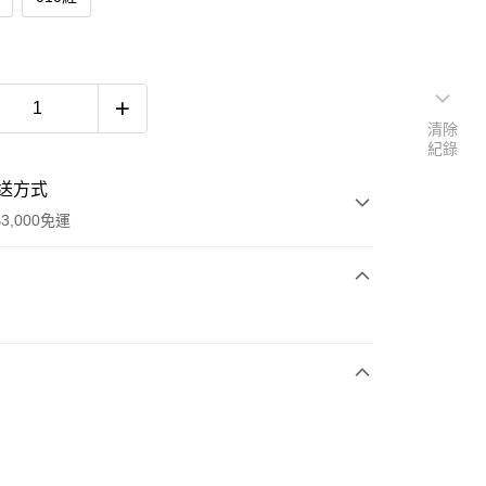
清除
紀錄
送方式
3,000免運
次付款
期付款
0 利率 每期
NT$1,560
21家銀行
0 利率 每期
NT$780
21家銀行
庫商業銀行
第一商業銀行
業銀行
彰化商業銀行
庫商業銀行
第一商業銀行
業儲蓄銀行
台北富邦商業銀行
業銀行
彰化商業銀行