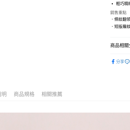
運送方式
國泰世
輕巧精
上海商
臺灣中
國泰世
銷售重點
黑貓宅急
匯豐（
臺灣中
．條紋翻
每筆NT$1
聯邦商
匯豐（
．短版羅
元大商
聯邦商
玉山商
元大商
台新國
玉山商
台灣樂
商品相關分
台新國
台灣樂
組曲
上
分享
說明
商品規格
相關推薦