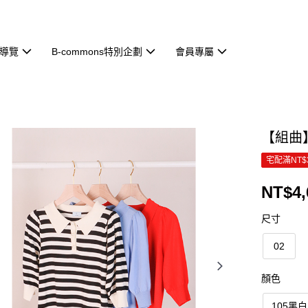
導覽
B-commons特別企劃
會員專屬
【組曲】
宅配滿NT$
NT$4,
尺寸
02
顏色
105黑白