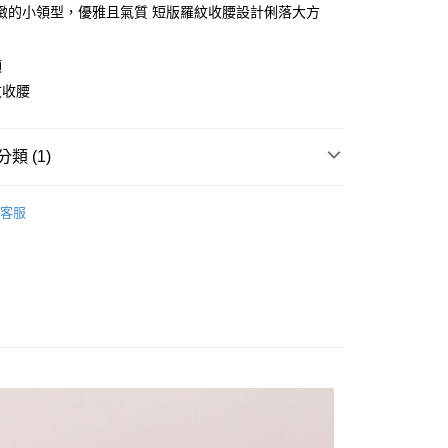
華商業銀行
兆豐國際商業銀行
緻的小領型，優雅且氣質 短版羅紋收腰設計俐落大方
業儲蓄銀行
台北富邦商業銀行
小企業銀行
台中商業銀行
華商業銀行
兆豐國際商業銀行
便
台灣）商業銀行
華泰商業銀行
小企業銀行
台中商業銀行
領
40，滿NT$3,000(含以上)免運費
業銀行
遠東國際商業銀行
台灣）商業銀行
華泰商業銀行
紋收腰
業銀行
永豐商業銀行
業銀行
遠東國際商業銀行
業銀行
星展（台灣）商業銀行
業銀行
永豐商業銀行
際商業銀行
中國信託商業銀行
業銀行
星展（台灣）商業銀行
天信用卡公司
類 (1)
際商業銀行
中國信託商業銀行
天信用卡公司
著
客服