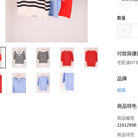
數量
付款與運
宅配滿NT$
付款方式
品牌
信用卡一
組曲
信用卡分
商品特色
3 期 
商品編號
6 期 
合作金
11912998
華南商
合作金
上海商
商品特色
華南商