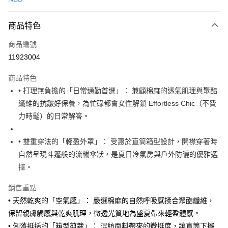
運送方式
商品特色
黑貓宅急便
每筆NT$140，滿NT$3,000(含以上)免運費
商品編號
11923004
商品特色
• 打理無負擔的「日常通勤首選」： 兼顧棉麻的透氣肌理與聚酯
纖維的抗皺好保養，為忙碌都會女性解鎖 Effortless Chic（不費
力時髦）的日常解答。
• 雙重穿法的「輕盈外罩」： 受惠於直筒箱型設計，開襟穿著時
自然呈現斗篷般的流暢傘狀，是夏日冷氣房與戶外防曬的優雅選
擇。
銷售重點
• 天然乾爽的「空氣感」： 嚴選棉麻的自然呼吸感揉合聚酯纖維，
保留親膚觸感與乾爽肌理，微透光質地為盛夏帶來輕盈體感。
• 俐落挺括的「箱型剪裁」： 混紡面料帶來的微挺度，讓直筒下擺