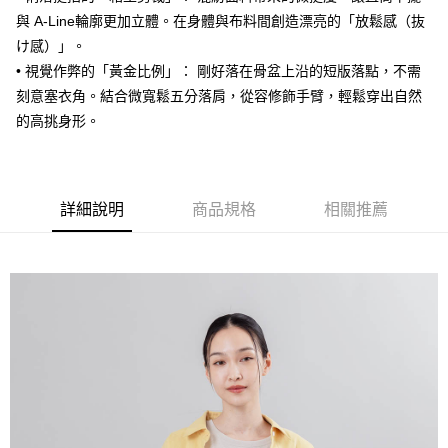
與 A-Line輪廓更加立體。在身體與布料間創造漂亮的「放鬆感（抜
け感）」。
• 視覺作弊的「黃金比例」： 剛好落在骨盆上沿的短版落點，不需
刻意塞衣角。結合微寬鬆五分落肩，從容修飾手臂，輕鬆穿出自然
的高挑身形。
詳細說明
商品規格
相關推薦