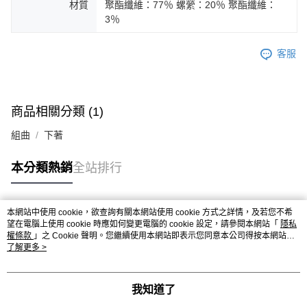
材質
聚酯纖維：77％ 螺縈：20％ 聚酯纖維：
3％
客服
商品相關分類 (1)
組曲
下著
本分類熱銷
全站排行
本網站中使用 cookie，欲查詢有關本網站使用 cookie 方式之詳情，及若您不希
熱門標籤
望在電腦上使用 cookie 時應如何變更電腦的 cookie 設定，請參閱本網站「
隱私
權條款
」之 Cookie 聲明。您繼續使用本網站即表示您同意本公司得按本網站使
用條款之 Cookie 聲明使用 cookie。
了解更多 >
我知道了