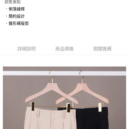
銷售重點
．俐落線條
．簡約設計
．錐形褲版型
詳細說明
商品規格
相關推薦