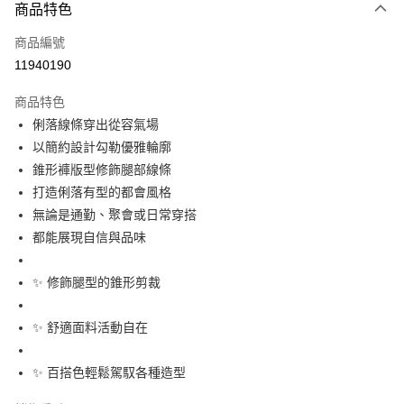
3 期 0 利率 每期
NT$1,660
21家銀行
商品特色
6 期 0 利率 每期
NT$830
21家銀行
合作金庫商業銀行
第一商業銀行
商品編號
華南商業銀行
彰化商業銀行
合作金庫商業銀行
第一商業銀行
11940190
上海商業儲蓄銀行
台北富邦商業銀行
運送方式
華南商業銀行
彰化商業銀行
國泰世華商業銀行
兆豐國際商業銀行
上海商業儲蓄銀行
台北富邦商業銀行
商品特色
黑貓宅急便
臺灣中小企業銀行
台中商業銀行
國泰世華商業銀行
兆豐國際商業銀行
俐落線條穿出從容氣場
匯豐（台灣）商業銀行
華泰商業銀行
每筆NT$140，滿NT$3,000(含以上)免運費
臺灣中小企業銀行
台中商業銀行
以簡約設計勾勒優雅輪廓
聯邦商業銀行
遠東國際商業銀行
匯豐（台灣）商業銀行
華泰商業銀行
元大商業銀行
永豐商業銀行
錐形褲版型修飾腿部線條
聯邦商業銀行
遠東國際商業銀行
玉山商業銀行
星展（台灣）商業銀行
打造俐落有型的都會風格
元大商業銀行
永豐商業銀行
台新國際商業銀行
中國信託商業銀行
玉山商業銀行
星展（台灣）商業銀行
無論是通勤、聚會或日常穿搭
台灣樂天信用卡公司
台新國際商業銀行
中國信託商業銀行
都能展現自信與品味
台灣樂天信用卡公司
✨ 修飾腿型的錐形剪裁
✨ 舒適面料活動自在
✨ 百搭色輕鬆駕馭各種造型