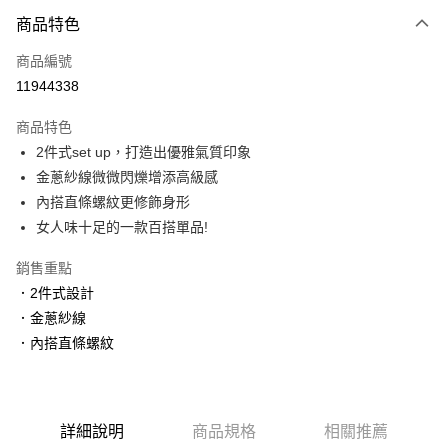
3 期 0 利率 每期
NT$1,266
21家銀行
商品特色
6 期 0 利率 每期
NT$633
21家銀行
合作金庫商業銀行
第一商業銀行
商品編號
華南商業銀行
彰化商業銀行
合作金庫商業銀行
第一商業銀行
11944338
上海商業儲蓄銀行
台北富邦商業銀行
運送方式
華南商業銀行
彰化商業銀行
國泰世華商業銀行
兆豐國際商業銀行
上海商業儲蓄銀行
台北富邦商業銀行
商品特色
黑貓宅急便
臺灣中小企業銀行
台中商業銀行
國泰世華商業銀行
兆豐國際商業銀行
2件式set up，打造出優雅氣質印象
匯豐（台灣）商業銀行
華泰商業銀行
每筆NT$140，滿NT$3,000(含以上)免運費
臺灣中小企業銀行
台中商業銀行
金蔥紗線微微閃爍增添高級感
聯邦商業銀行
遠東國際商業銀行
匯豐（台灣）商業銀行
華泰商業銀行
元大商業銀行
永豐商業銀行
內搭直條螺紋更修飾身形
聯邦商業銀行
遠東國際商業銀行
玉山商業銀行
星展（台灣）商業銀行
女人味十足的一款百搭單品!
元大商業銀行
永豐商業銀行
台新國際商業銀行
中國信託商業銀行
玉山商業銀行
星展（台灣）商業銀行
台灣樂天信用卡公司
銷售重點
台新國際商業銀行
中國信託商業銀行
台灣樂天信用卡公司
．2件式設計
．金蔥紗線
．內搭直條螺紋
詳細說明
商品規格
相關推薦