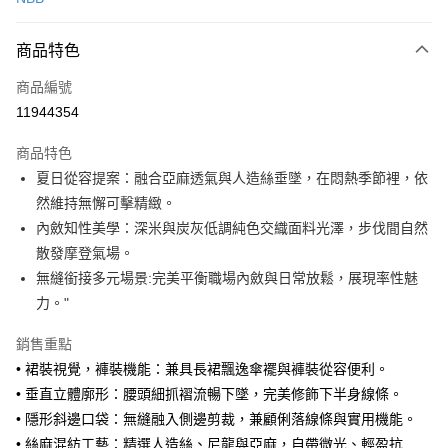
運送方式
商品特色
黑貓宅急便
每筆NT$140，滿NT$3,000(含以上)免運費
商品編號
11944354
商品特色
夏日從容提案：融合亞麻透氣與人造絲垂墜，在悶熱季節裡，依
然維持無懈可擊精緻。
內斂知性美學：深米與炭灰低調純色交織面料光澤，步伐間自然
散發摩登氣場。
無縫銜接多元場景:完美平衡職場內斂與日常放鬆，展現率性魅
力。"
銷售重點
• 裙裝視覺，褲裝機能：兼具長裙飄逸傘襬與褲裝從容便利。
• 垂直立體廓形：腰頭細抓褶流暢下墜，完美修飾下半身線條。
• 隱形斜邊口袋：無縫融入側邊剪裁，兼顧俐落線條與實用機能。
• 絲麻混紡工藝：精選人造絲、尼龍與亞麻，自帶微光、輕盈抗