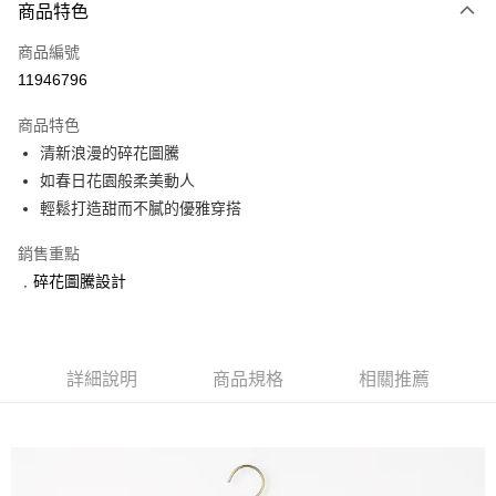
3 期 0 利率 每期
NT$1,426
21家銀行
商品特色
6 期 0 利率 每期
NT$713
21家銀行
合作金庫商業銀行
第一商業銀行
商品編號
華南商業銀行
彰化商業銀行
合作金庫商業銀行
第一商業銀行
11946796
上海商業儲蓄銀行
台北富邦商業銀行
運送方式
華南商業銀行
彰化商業銀行
國泰世華商業銀行
兆豐國際商業銀行
上海商業儲蓄銀行
台北富邦商業銀行
商品特色
黑貓宅急便
臺灣中小企業銀行
台中商業銀行
國泰世華商業銀行
兆豐國際商業銀行
清新浪漫的碎花圖騰
匯豐（台灣）商業銀行
華泰商業銀行
每筆NT$140，滿NT$3,000(含以上)免運費
臺灣中小企業銀行
台中商業銀行
如春日花園般柔美動人
聯邦商業銀行
遠東國際商業銀行
匯豐（台灣）商業銀行
華泰商業銀行
元大商業銀行
永豐商業銀行
輕鬆打造甜而不膩的優雅穿搭
聯邦商業銀行
遠東國際商業銀行
玉山商業銀行
星展（台灣）商業銀行
元大商業銀行
永豐商業銀行
台新國際商業銀行
中國信託商業銀行
銷售重點
玉山商業銀行
星展（台灣）商業銀行
台灣樂天信用卡公司
﹒碎花圖騰設計
台新國際商業銀行
中國信託商業銀行
台灣樂天信用卡公司
詳細說明
商品規格
相關推薦