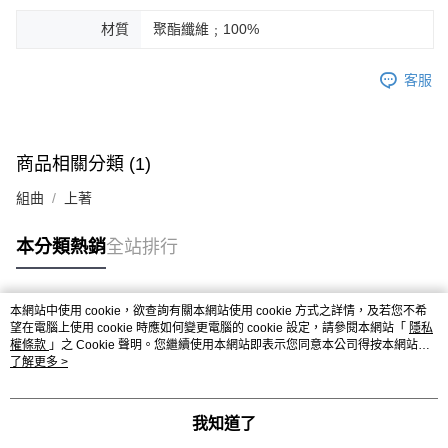
材質
聚酯纖維﹔100%
客服
商品相關分類 (1)
組曲
上著
本分類熱銷
全站排行
本網站中使用 cookie，欲查詢有關本網站使用 cookie 方式之詳情，及若您不希
熱門標籤
望在電腦上使用 cookie 時應如何變更電腦的 cookie 設定，請參閱本網站「
隱私
權條款
」之 Cookie 聲明。您繼續使用本網站即表示您同意本公司得按本網站使
用條款之 Cookie 聲明使用 cookie。
了解更多 >
我知道了