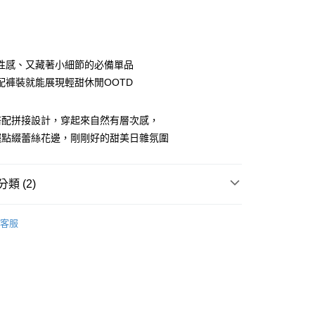
便
40，滿NT$3,000(含以上)免運費
性感、又藏著小細節的必備單品
配褲裝就能展現輕甜休閒OOTD
搭配拼接設計，穿起來自然有層次感，
擺點綴蕾絲花邊，剛剛好的甜美日雜氛圍
類 (2)
BEAUTY BASIC
上著
客服
BEAUTY BASIC
26AW秋冬新品