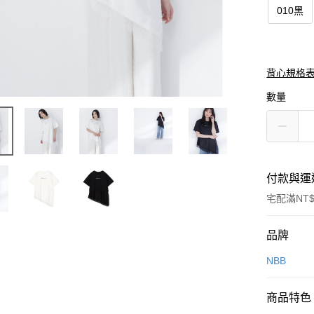
010黑
背心規格
數量
付款與運
宅配滿NT$
付款方式
品牌
信用卡一
NBB
商品特色
運送方式