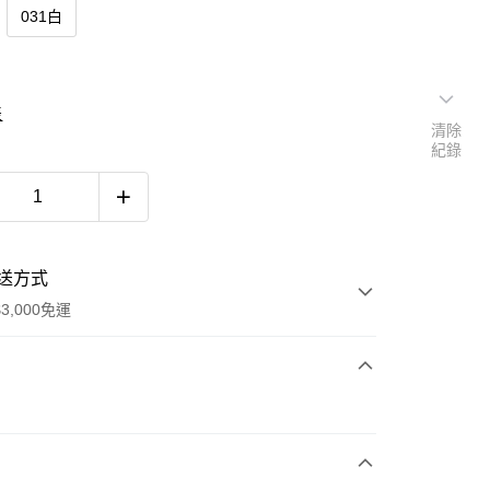
031白
表
清除
紀錄
送方式
3,000免運
次付款