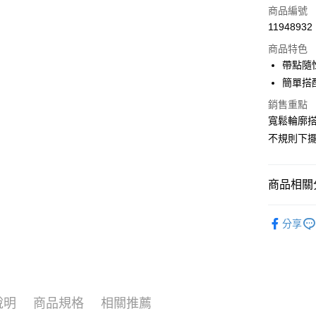
商品編號
黑貓宅急
11948932
每筆NT$1
商品特色
帶點隨
簡單搭
銷售重點
寬鬆輪廓
不規則下
商品相關分
NATURAL 
分享
NATURAL 
說明
商品規格
相關推薦